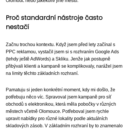
Olomouc nebo jakékoliv jiné město.
Proč standardní nástroje často
nestačí
Začnu trochou kontextu. Když jsem před lety začínal s
PPC reklamou, vystačil jsem si s rozhraním Google Ads
(tehdy ještě AdWords) a Skliku. Jenže jak postupně
přibývali klienti a kampaně se komplikovaly, narážel jsem
na limity těchto základních rozhraní.
Pamatuju si jeden konkrétní moment, kdy mi došlo, že
potřebuju něco víc. Spravoval jsem kampaně pro síť
obchodů s elektronikou, která měla pobočky v různých
městech včetně Olomouce. Potřeboval jsem rychle
upravit nabídky pro různé lokality podle aktuálních
skladových zásob. V základním rozhraní by to znamenalo