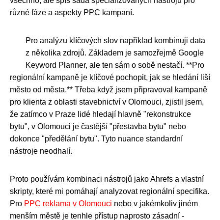
všechno, ale spíš sada specializovaných nástrojů pro
různé fáze a aspekty PPC kampaní.
Pro analýzu klíčových slov například kombinuji data
z několika zdrojů. Základem je samozřejmě Google
Keyword Planner, ale ten sám o sobě nestačí. **Pro
regionální kampaně je klíčové pochopit, jak se hledání liší
město od města.** Třeba když jsem připravoval kampaně
pro klienta z oblasti stavebnictví v Olomouci, zjistil jsem,
že zatímco v Praze lidé hledají hlavně "rekonstrukce
bytu", v Olomouci je častější "přestavba bytu" nebo
dokonce "předělání bytu". Tyto nuance standardní
nástroje neodhalí.
Proto používám kombinaci nástrojů jako Ahrefs a vlastní
skripty, které mi pomáhají analyzovat regionální specifika.
Pro
PPC reklama v Olomouci
nebo v jakémkoliv jiném
menším městě je tenhle přístup naprosto zásadní -