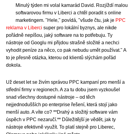
Minulý týden mi volal kamarád David. Rozjíždí malou
softwarovou firmu v Liberci a chtěl poradit s online
marketingem. "Hele," povídá, "všude čtu, jak je
PPC
reklama v Liberci
super pro lokální byznys, ale nikde
pořádně nepíšou, jaký software na to potřebuju. Ty
nástroje od Googlu mi přijdou strašně složité a nechci
vyhodit peníze za něco, co pak nebudu umět používat." A
to je přesně otázka, kterou od klientů slýchám pořád
dokola.
Už deset let se živím správou PPC kampaní pro menší a
střední firmy v regionech. A za tu dobu jsem vyzkoušel
snad všechny dostupné nástroje – od těch
nejjednodušších po enterprise řešení, která stojí jako
menší auto. A víte co? **Drahý a složitý software vám
úspěch v PPC nezaručí.** Důležitější je vědět, jak ty
nástroje efektivně využít. To platí stejně pro Liberec,