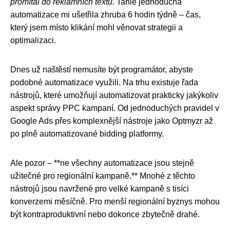
promítal do reklamních textů.
Tahle jednoduchá
automatizace mi ušetřila zhruba 6 hodin týdně – čas,
který jsem místo klikání mohl věnovat strategii a
optimalizaci.
Dnes už naštěstí nemusíte být programátor, abyste
podobné automatizace využili. Na trhu existuje řada
nástrojů, které umožňují automatizovat prakticky jakýkoliv
aspekt správy PPC kampaní. Od jednoduchých pravidel v
Google Ads přes komplexnější nástroje jako Optmyzr až
po plně automatizované bidding platformy.
Ale pozor – **ne všechny automatizace jsou stejně
užitečné pro regionální kampaně.** Mnohé z těchto
nástrojů jsou navržené pro velké kampaně s tisíci
konverzemi měsíčně. Pro menší regionální byznys mohou
být kontraproduktivní nebo dokonce zbytečně drahé.