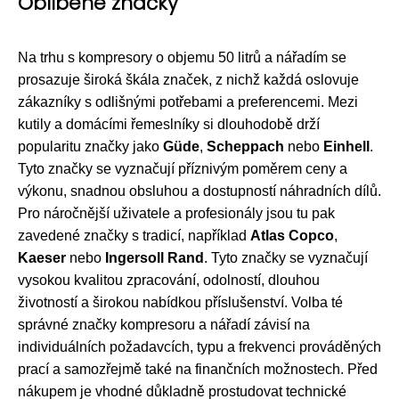
Oblíbené značky
Na trhu s kompresory o objemu 50 litrů a nářadím se
prosazuje široká škála značek, z nichž každá oslovuje
zákazníky s odlišnými potřebami a preferencemi. Mezi
kutily a domácími řemeslníky si dlouhodobě drží
popularitu značky jako
Güde
,
Scheppach
nebo
Einhell
.
Tyto značky se vyznačují příznivým poměrem ceny a
výkonu, snadnou obsluhou a dostupností náhradních dílů.
Pro náročnější uživatele a profesionály jsou tu pak
zavedené značky s tradicí, například
Atlas Copco
,
Kaeser
nebo
Ingersoll Rand
. Tyto značky se vyznačují
vysokou kvalitou zpracování, odolností, dlouhou
životností a širokou nabídkou příslušenství. Volba té
správné značky kompresoru a nářadí závisí na
individuálních požadavcích, typu a frekvenci prováděných
prací a samozřejmě také na finančních možnostech. Před
nákupem je vhodné důkladně prostudovat technické