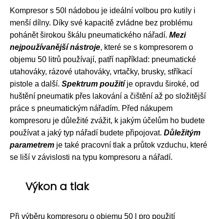
Kompresor s 50l nádobou je ideální volbou pro kutily i
menší dílny. Díky své kapacitě zvládne bez problému
pohánět širokou škálu pneumatického nářadí.
Mezi
nejpoužívanější nástroje
, které se s kompresorem o
objemu 50 litrů používají, patří například: pneumatické
utahováky, rázové utahováky, vrtačky, brusky, stříkací
pistole a další.
Spektrum použití
je opravdu široké, od
huštění pneumatik přes lakování a čištění až po složitější
práce s pneumatickým nářadím. Před nákupem
kompresoru je důležité zvážit, k jakým účelům ho budete
používat a jaký typ nářadí budete připojovat.
Důležitým
parametrem
je také pracovní tlak a průtok vzduchu, které
se liší v závislosti na typu kompresoru a nářadí.
Výkon a tlak
Při výběru kompresoru o objemu 50 l pro použití