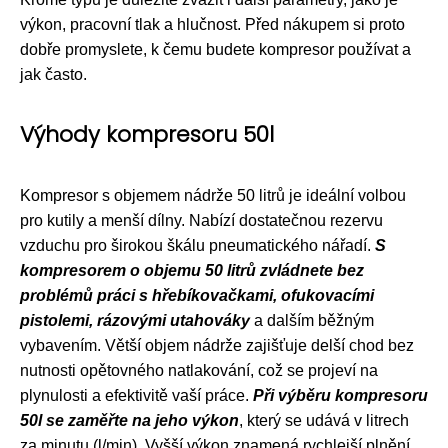
výkon, pracovní tlak a hlučnost. Před nákupem si proto
dobře promyslete, k čemu budete kompresor používat a
jak často.
Výhody kompresoru 50l
Kompresor s objemem nádrže 50 litrů je ideální volbou
pro kutily a menší dílny. Nabízí dostatečnou rezervu
vzduchu pro širokou škálu pneumatického nářadí.
S
kompresorem o objemu 50 litrů zvládnete bez
problémů práci s hřebíkovačkami, ofukovacími
pistolemi, rázovými utahováky
a dalším běžným
vybavením. Větší objem nádrže zajišťuje delší chod bez
nutnosti opětovného natlakování, což se projeví na
plynulosti a efektivitě vaší práce.
Při výběru kompresoru
50l se zaměřte na jeho výkon
, který se udává v litrech
za minutu (l/min). Vyšší výkon znamená rychlejší plnění