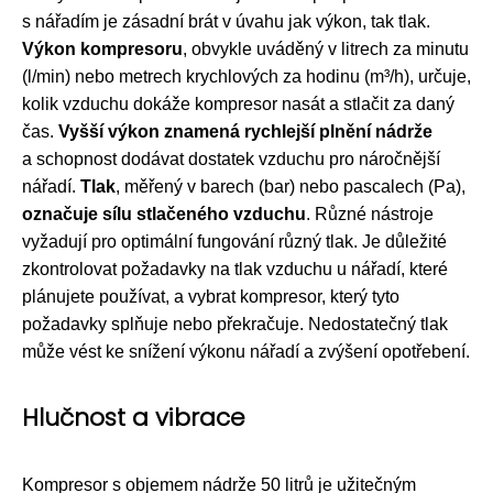
s nářadím je zásadní brát v úvahu jak výkon, tak tlak.
Výkon kompresoru
, obvykle uváděný v litrech za minutu
(l/min) nebo metrech krychlových za hodinu (m³/h), určuje,
kolik vzduchu dokáže kompresor nasát a stlačit za daný
čas.
Vyšší výkon znamená rychlejší plnění nádrže
a schopnost dodávat dostatek vzduchu pro náročnější
nářadí.
Tlak
, měřený v barech (bar) nebo pascalech (Pa),
označuje sílu stlačeného vzduchu
. Různé nástroje
vyžadují pro optimální fungování různý tlak. Je důležité
zkontrolovat požadavky na tlak vzduchu u nářadí, které
plánujete používat, a vybrat kompresor, který tyto
požadavky splňuje nebo překračuje. Nedostatečný tlak
může vést ke snížení výkonu nářadí a zvýšení opotřebení.
Hlučnost a vibrace
Kompresor s objemem nádrže 50 litrů je užitečným