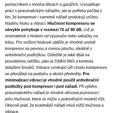
pomocníkem v mnoha dílnách a garážích. Usnadňuje
práci s pneumatickým nářadím, ale je potřeba počítat s
tím, že kompresor i samotné nářadí produkují určitou
hladinu hluku a vibrací.
Hlučnost kompresoru se
obvykle pohybuje v rozmezí 70 až 90 dB,
což je
srovnatelné s hlukem od vysavače nebo sekačky na
trávu.
Pro snížení hlukové zátěže je vhodné umístit
kompresor na pevnou a rovnou plochu, ideálně s
antivibrační podložkou.
Důležité je také dbát na
pravidelnou údržbu, jako je čištění filtrů a kontrola
dotažení šroubů. Vibrace vznikající při chodu kompresoru
se přenášejí na podlahu a okolní předměty.
Pro
minimalizaci vibrací je vhodné použít antivibrační
podložky pod kompresor i pod nářadí.
Při výběru
pneumatického nářadí je vhodné věnovat pozornost i
jeho hlučnosti, která se může u jednotlivých modelů lišit.
Obecně platí, že kvalitnější nářadí mívá nižší hlučnost a
vibrace.