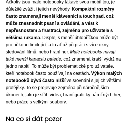
Ačkoliv jsou malé notebooky lákavé svou mobilitou, je
důležité zvážit i jejich nevýhody.
Kompaktní rozměry
často znamenají menší klávesnici a touchpad, což
může znesnadnit psaní a ovládání, a vést k
nepřesnostem a frustraci, zejména pro uživatele s
většíma rukama.
Displej s menší úhlopříčkou může být
pro někoho limitující, a to ať už při práci s více okny,
sledování filmů, nebo hraní her.
Malé notebooky mívají
také menší kapacitu baterie,
což znamená kratší výdrž na
jedno nabití. To může být problematické pro uživatele,
kteří notebook často používají na cestách.
Výkon malých
notebooků bývá často nižší
ve srovnání s jejich většími
protějšky. To se projevuje zejména při náročnějších
úkonech, jako je střih videa, hraní graficky náročných her,
nebo práce s velkými soubory.
Na co si dát pozor