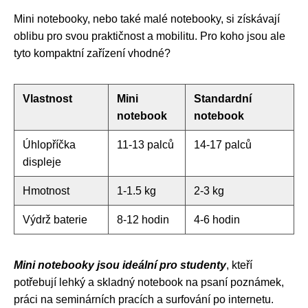
Mini notebooky, nebo také malé notebooky, si získávají
oblibu pro svou praktičnost a mobilitu. Pro koho jsou ale
tyto kompaktní zařízení vhodné?
Vlastnost
Mini
Standardní
notebook
notebook
Úhlopříčka
11-13 palců
14-17 palců
displeje
Hmotnost
1-1.5 kg
2-3 kg
Výdrž baterie
8-12 hodin
4-6 hodin
Mini notebooky jsou ideální pro studenty
, kteří
potřebují lehký a skladný notebook na psaní poznámek,
práci na seminárních pracích a surfování po internetu.