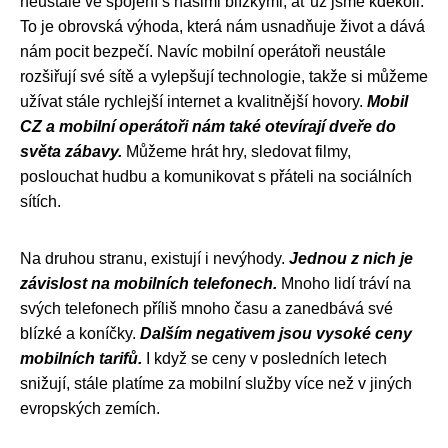
neustále ve spojení s našimi blízkými, ať už jsme kdekoli.
To je obrovská výhoda, která nám usnadňuje život a dává
nám pocit bezpečí. Navíc mobilní operátoři neustále
rozšiřují své sítě a vylepšují technologie, takže si můžeme
užívat stále rychlejší internet a kvalitnější hovory.
Mobil
CZ a mobilní operátoři nám také otevírají dveře do
světa zábavy.
Můžeme hrát hry, sledovat filmy,
poslouchat hudbu a komunikovat s přáteli na sociálních
sítích.
Na druhou stranu, existují i nevýhody.
Jednou z nich je
závislost na mobilních telefonech.
Mnoho lidí tráví na
svých telefonech příliš mnoho času a zanedbává své
blízké a koníčky.
Dalším negativem jsou vysoké ceny
mobilních tarifů.
I když se ceny v posledních letech
snižují, stále platíme za mobilní služby více než v jiných
evropských zemích.