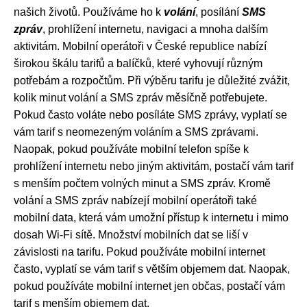
našich životů. Používáme ho k
volání
, posílání
SMS
zpráv
, prohlížení internetu, navigaci a mnoha dalším
aktivitám. Mobilní operátoři v České republice nabízí
širokou škálu tarifů a balíčků, které vyhovují různým
potřebám a rozpočtům. Při výběru tarifu je důležité zvážit,
kolik minut volání a SMS zpráv měsíčně potřebujete.
Pokud často voláte nebo posíláte SMS zprávy, vyplatí se
vám tarif s neomezeným voláním a SMS zprávami.
Naopak, pokud používáte mobilní telefon spíše k
prohlížení internetu nebo jiným aktivitám, postačí vám tarif
s menším počtem volných minut a SMS zpráv. Kromě
volání a SMS zpráv nabízejí mobilní operátoři také
mobilní data, která vám umožní přístup k internetu i mimo
dosah Wi-Fi sítě. Množství mobilních dat se liší v
závislosti na tarifu. Pokud používáte mobilní internet
často, vyplatí se vám tarif s větším objemem dat. Naopak,
pokud používáte mobilní internet jen občas, postačí vám
tarif s menším objemem dat.