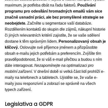
maximum, je potřeba dbát na řadu faktorů.
Používání
programu pro odesílání hromadných emailů vám sice
značně usnadní práci, ale bez promyšlené strategie se
neobejdete.
Začněte u segmentace vaší databáze.
Rozdělením kontaktů do skupin dle zájmů, nákupní historie
či jiných relevantních kritérií zajistíte, že se vaše sdělení
dostane k těm správným lidem.
Personalizovaný obsah je
klíčový.
Oslovujte své příjemce jménem a přizpůsobte
obsah e-mailu jejich potřebám a preferencím. Zvýšíte tím
pravděpodobnost, že si váš e-mail přečtou a budou s ním
dále interagovat.
Nezapomínejte na optimalizaci pro
mobilní zařízení.
V dnešní době si velká část lidí prohlíží e-
maily na telefonech a tabletech. Ujistěte se, že vaše e-
maily jsou responzivní a zobrazí se správně na všech
typech zařízení.
Legislativa a GDPR