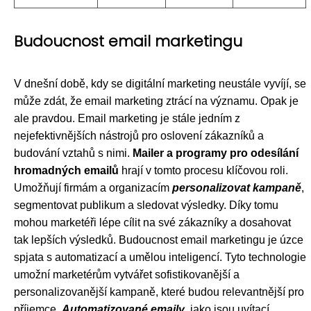
Budoucnost email marketingu
V dnešní době, kdy se digitální marketing neustále vyvíjí, se
může zdát, že email marketing ztrácí na významu. Opak je
ale pravdou. Email marketing je stále jedním z
nejefektivnějších nástrojů pro oslovení zákazníků a
budování vztahů s nimi.
Mailer a programy pro odesílání
hromadných emailů
hrají v tomto procesu klíčovou roli.
Umožňují firmám a organizacím
personalizovat kampaně
,
segmentovat publikum a sledovat výsledky. Díky tomu
mohou marketéři lépe cílit na své zákazníky a dosahovat
tak lepších výsledků. Budoucnost email marketingu je úzce
spjata s automatizací a umělou inteligencí. Tyto technologie
umožní marketérům vytvářet sofistikovanější a
personalizovanější kampaně, které budou relevantnější pro
příjemce.
Automatizované emaily
, jako jsou uvítací