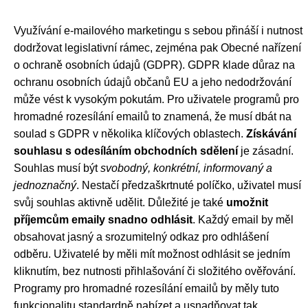
Využívání e-mailového marketingu s sebou přináší i nutnost
dodržovat legislativní rámec, zejména pak Obecné nařízení
o ochraně osobních údajů (GDPR). GDPR klade důraz na
ochranu osobních údajů občanů EU a jeho nedodržování
může vést k vysokým pokutám. Pro uživatele programů pro
hromadné rozesílání emailů to znamená, že musí dbát na
soulad s GDPR v několika klíčových oblastech.
Získávání
souhlasu s odesíláním obchodních sdělení
je zásadní.
Souhlas musí být
svobodný, konkrétní, informovaný a
jednoznačný
. Nestačí předzaškrtnuté políčko, uživatel musí
svůj souhlas aktivně udělit. Důležité je také
umožnit
příjemcům emaily snadno odhlásit
. Každý email by měl
obsahovat jasný a srozumitelný odkaz pro odhlášení
odběru. Uživatelé by měli mít možnost odhlásit se jedním
kliknutím, bez nutnosti přihlašování či složitého ověřování.
Programy pro hromadné rozesílání emailů by měly tuto
funkcionalitu standardně nabízet a usnadňovat tak