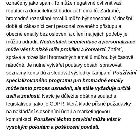
označeny jako spam. To může negativně ovlivnit vaši
reputaci a doručitelnost budoucích emailů. Zadruhé,
hromadné rozesílání emailů může být neosobní. V dnešní
době si zákazníci cení personalizovaného přístupu a
obecné emaily bez oslovení a cílení na jejich potřeby je
můžou odradit.
Nedostatek segmentace a personalizace
může vést k nízké míře prokliku a konverzí.
Zatřetí,
správa a rozesílání hromadných emailů můžou být časově
náročné. Je nutné vytvářet poutavý obsah, spravovat
seznamy kontaktů a sledovat výsledky kampaní.
Používání
specializovaného programu pro hromadné emaily
může tento proces usnadnit, ale stále vyžaduje určité
úsilí a znalosti.
Navíc je důležité dbát na soulad s
legislativou, jako je GDPR, která klade přísné požadavky
na nakládání s osobními údaji a marketingovou
komunikaci.
Porušení těchto pravidel může vést k
vysokým pokutám a poškození pověsti.