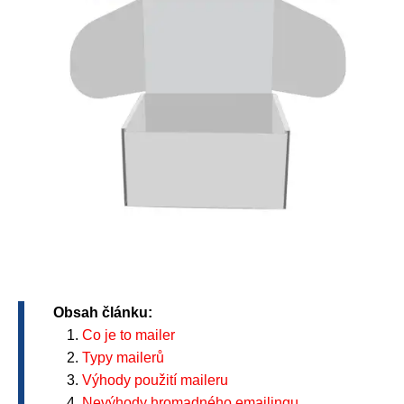
Obsah článku:
Co je to mailer
Typy mailerů
Výhody použití maileru
Nevýhody hromadného emailingu