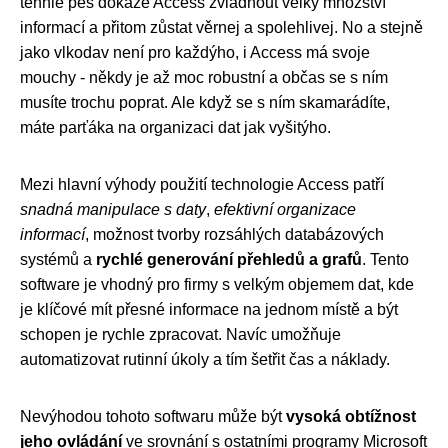
tenhle pes dokáže Access zvládnout velký množství
informací a přitom zůstat věrnej a spolehlivej. No a stejně
jako vlkodav není pro každýho, i Access má svoje
mouchy - někdy je až moc robustní a občas se s ním
musíte trochu poprat. Ale když se s ním skamarádíte,
máte parťáka na organizaci dat jak vyšitýho.
Mezi hlavní výhody použití technologie Access patří
snadná manipulace s daty
,
efektivní organizace
informací
, možnost tvorby rozsáhlých databázových
systémů a
rychlé generování přehledů a grafů
. Tento
software je vhodný pro firmy s velkým objemem dat, kde
je klíčové mít přesné informace na jednom místě a být
schopen je rychle zpracovat. Navíc umožňuje
automatizovat rutinní úkoly a tím šetřit čas a náklady.
Nevýhodou tohoto softwaru může být
vysoká obtížnost
jeho ovládání
ve srovnání s ostatními programy Microsoft