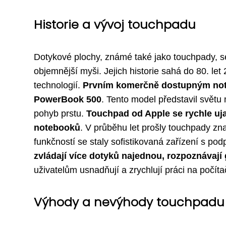
Historie a vývoj touchpadu
Dotykové plochy, známé také jako touchpady, se
objemnější myši. Jejich historie sahá do 80. let 
technologií.
Prvním komerčně dostupným not
PowerBook 500
. Tento model představil světu 
pohyb prstu.
Touchpad od Apple se rychle uja
notebooků
. V průběhu let prošly touchpady 
funkčností se staly sofistikovaná zařízení s po
zvládají více dotyků najednou, rozpoznávají 
uživatelům usnadňují a zrychlují práci na počítač
Výhody a nevýhody touchpadu