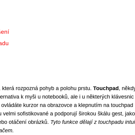
šení
padu
t, která rozpozná pohyb a polohu prstu.
Touchpad
, někd
lternativa k myši u notebooků, ale i u některých klávesnic
 ovládáte kurzor na obrazovce a klepnutím na touchpad
 velmi sofistikované a podporují širokou škálu gest, jako
ebo otáčení obrázků.
Tyto funkce dělají z touchpadu intui
tačem.