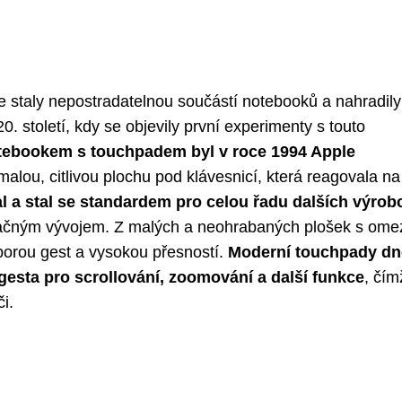
 staly nepostradatelnou součástí notebooků a nahradily
20. století, kdy se objevily první experimenty s touto
ebookem s touchpadem byl v roce 1994 Apple
malou, citlivou plochu pod klávesnicí, která reagovala na
l a stal se standardem pro celou řadu dalších výrob
značným vývojem. Z malých a neohrabaných plošek s om
dporou gest a vysokou přesností.
Moderní touchpady dn
gesta pro scrollování, zoomování a další funkce
, čím
i.