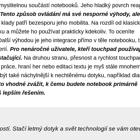
myslitelnou součástí notebooků. Jeho hladký povrch rea
Tento způsob ovládání má své nesporné výhody, ale
klady patří bezesporu jeho mobilita. Na rozdíl od klasic
 a můžete ho používat prakticky kdekoliv. To oceníte
alší výhodou je jeho integrace přímo v těle notebooku, 
rií.
Pro nenáročné uživatele, kteří touchpad používaj
tačující.
Na druhou stranu, přesnost a rychlost touchpa
 práce, hraní her nebo editaci textu je myš stále mnohe
být také náchylnější k nechtěnému dotyku, například dlan
oto vhodné zvážit, k čemu budete notebook primárně
š lepším řešením.
tí. Stačí letmý dotyk a svět technologií se vám ote