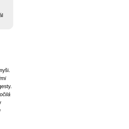
ál
myši.
ými
gesty.
očilá
y
u