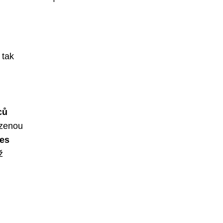
 tak
ců
ezenou
es
ž