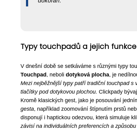
dokořán.
Typy touchpadů a jejich funkce
V dnešní době se setkáváme s různými typy touch
Touchpad
, neboli
dotyková plocha
, je nedíln
Mezi nejběžnější typy patří tradiční touchpad s
tlačítky pod dotykovou plochou.
Clickpady bývají
Kromě klasických gest, jako je posouvání jedn
gesta
, například zoomování štípnutím prstů neb
disponují i haptickou odezvou, která simuluje kli
závisí na individuálních preferencích a způsob