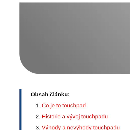
Obsah článku:
Co je to touchpad
Historie a vývoj touchpadu
Výhody a nevýhody touchpadu