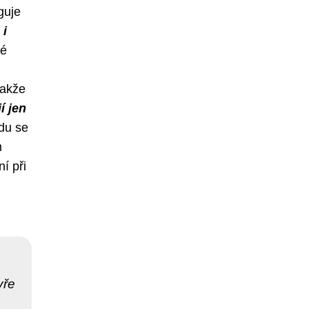
guje
 i
ké
takže
í jen
du se
m
í při
vře