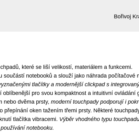
Bořivoj Kr
padů, které se liší velikostí, materiálem a funkcemi.
ou součástí notebooků a slouží jako náhrada počítačové 
 vyznačenými tlačítky a modernější clickpad s integrovan
 oblíbenější pro svou kompaktnost a intuitivní ovládání 
ím nebo dvěma prsty,
moderní touchpady podporují i pokr
o přepínání oken tažením třemi prsty. Některé touchpad
knutí tlačítka vibracemi.
Výběr vhodného typu touchpad
u používání notebooku.