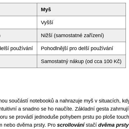
Myš
Vyšší
)
Nižší (samostatné zařízení)
elší používání
Pohodlnější pro delší používání
Samostatný nákup (od cca 100 Kč)
lnou součástí notebooků a nahrazuje myš v situacích, kdy
intuitivní a snadno se ho naučíte. Základní gesta zahrnují
rzoru se provádí jednoduše pohybem prstu po ploše touc
ím nebo dvěma prsty. Pro
scrollování
stačí
dvěma prsty