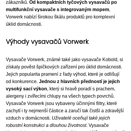
zákazníků.
Od kompaktních tyčových vysavačů po
multifunkční vysavače s integrovaným mopem
,
Vorwerk nabízí širokou škálu produktů pro komplexní
úklid domácnosti.
Výhody vysavačů Vorwerk
Vysavače Vorwerk, známé také jako vysavače Kobold, si
získaly pověst špičkových zařízení pro úklid domácnosti.
Jejich popularita pramení z řady výhod, které je odlišují
od konkurence.
Jednou z hlavních předností je jejich
vysoký sací výkon
, který si hravě poradí s prachem,
alergeny i zvířecími chlupy na všech typech povrchů.
Vysavače Vorwerk jsou vybaveny účinnými filtry, které
zachytí i ty nejmenší částice a zaručí tak čistší a zdravější
vzduch v domácnosti.
Uživatelé oceňují také jejich
robustní konstrukci a dlouhou životnost
. Vysavače