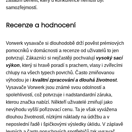
zásadní benefit, který u konkurence nemusí být
samozřejmostí.
Recenze a hodnocení
Vorwerk vysavače si dlouhodobě drží pověst prémiových
pomocníků v domácnosti a recenze od uživatelů to jen
potvrzují. Zákazníci si nejčastěji pochvalují
vysoký sací
výkon
, který si hravě poradí s prachem, vlasy i zvířecími
chlupy na všech typech povrchů. Často zmiňovanou
výhodou je i
kvalitní zpracování a dlouhá životnost
.
Vysavače Vorwerk jsou známé svou odolností a
spolehlivostí, což potvrzuje i nadstandardní záruka,
kterou značka nabízí. Někteří uživatelé zmiňují jako
nevýhodu vyšší pořizovací cenu. Ta je však vyvážena
dlouhou životností, nízkými náklady na údržbu a v
neposlední řadě i špičkovými výsledky úklidu. V záplavě
levných a často poruchových spotřebičů tak vysavač