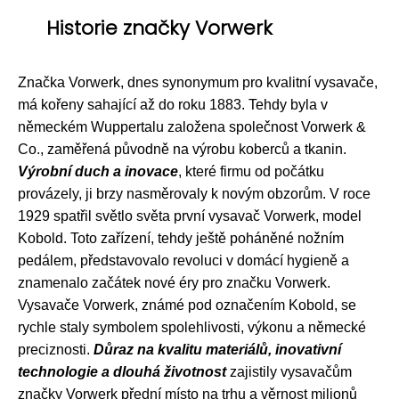
Historie značky Vorwerk
Značka Vorwerk, dnes synonymum pro kvalitní vysavače,
má kořeny sahající až do roku 1883. Tehdy byla v
německém Wuppertalu založena společnost Vorwerk &
Co., zaměřená původně na výrobu koberců a tkanin.
Výrobní duch a inovace
, které firmu od počátku
provázely, ji brzy nasměrovaly k novým obzorům. V roce
1929 spatřil světlo světa první vysavač Vorwerk, model
Kobold. Toto zařízení, tehdy ještě poháněné nožním
pedálem, představovalo revoluci v domácí hygieně a
znamenalo začátek nové éry pro značku Vorwerk.
Vysavače Vorwerk, známé pod označením Kobold, se
rychle staly symbolem spolehlivosti, výkonu a německé
preciznosti.
Důraz na kvalitu materiálů, inovativní
technologie a dlouhá životnost
zajistily vysavačům
značky Vorwerk přední místo na trhu a věrnost milionů