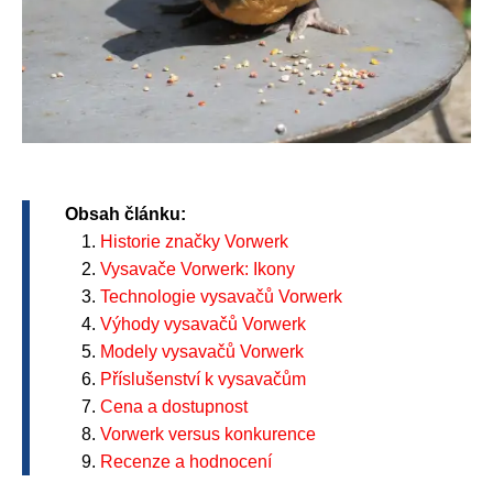
Obsah článku:
Historie značky Vorwerk
Vysavače Vorwerk: Ikony
Technologie vysavačů Vorwerk
Výhody vysavačů Vorwerk
Modely vysavačů Vorwerk
Příslušenství k vysavačům
Cena a dostupnost
Vorwerk versus konkurence
Recenze a hodnocení