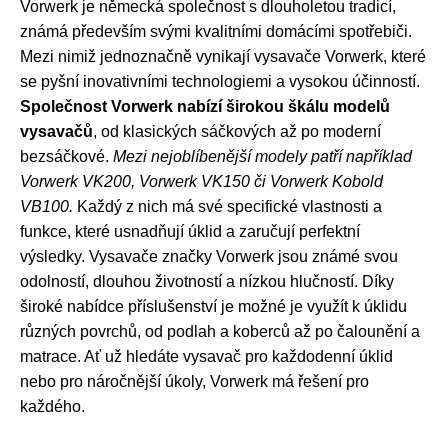
Vorwerk je německá společnost s dlouholetou tradicí,
známá především svými kvalitními domácími spotřebiči.
Mezi nimiž jednoznačně vynikají vysavače Vorwerk, které
se pyšní inovativními technologiemi a vysokou účinností.
Společnost Vorwerk nabízí širokou škálu modelů
vysavačů
, od klasických sáčkových až po moderní
bezsáčkové.
Mezi nejoblíbenější modely patří například
Vorwerk VK200, Vorwerk VK150 či Vorwerk Kobold
VB100.
Každý z nich má své specifické vlastnosti a
funkce, které usnadňují úklid a zaručují perfektní
výsledky. Vysavače značky Vorwerk jsou známé svou
odolností, dlouhou životností a nízkou hlučností. Díky
široké nabídce příslušenství je možné je využít k úklidu
různých povrchů, od podlah a koberců až po čalounění a
matrace. Ať už hledáte vysavač pro každodenní úklid
nebo pro náročnější úkoly, Vorwerk má řešení pro
každého.