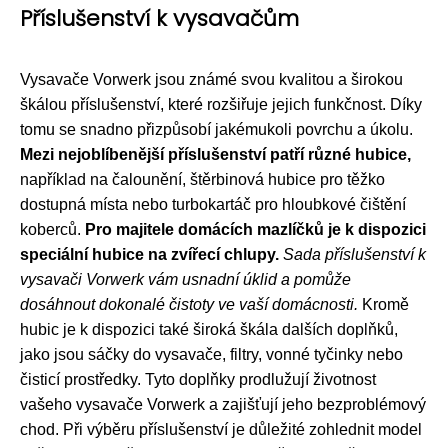
Příslušenství k vysavačům
Vysavače Vorwerk jsou známé svou kvalitou a širokou
škálou příslušenství, které rozšiřuje jejich funkčnost. Díky
tomu se snadno přizpůsobí jakémukoli povrchu a úkolu.
Mezi nejoblíbenější příslušenství patří různé hubice,
například na čalounění, štěrbinová hubice pro těžko
dostupná místa nebo turbokartáč pro hloubkové čištění
koberců.
Pro majitele domácích mazlíčků je k dispozici
speciální hubice na zvířecí chlupy.
Sada příslušenství k
vysavači Vorwerk vám usnadní úklid a pomůže
dosáhnout dokonalé čistoty ve vaší domácnosti.
Kromě
hubic je k dispozici také široká škála dalších doplňků,
jako jsou sáčky do vysavače, filtry, vonné tyčinky nebo
čisticí prostředky. Tyto doplňky prodlužují životnost
vašeho vysavače Vorwerk a zajišťují jeho bezproblémový
chod. Při výběru příslušenství je důležité zohlednit model