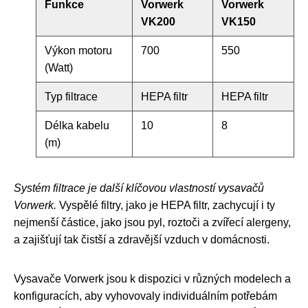
Funkce
Vorwerk
Vorwerk
VK200
VK150
Výkon motoru
700
550
(Watt)
Typ filtrace
HEPA filtr
HEPA filtr
Délka kabelu
10
8
(m)
Systém filtrace je další klíčovou vlastností vysavačů
Vorwerk.
Vyspělé filtry, jako je HEPA filtr, zachycují i ty
nejmenší částice, jako jsou pyl, roztoči a zvířecí alergeny,
a zajišťují tak čistší a zdravější vzduch v domácnosti.
Vysavače Vorwerk jsou k dispozici v různých modelech a
konfiguracích, aby vyhovovaly individuálním potřebám