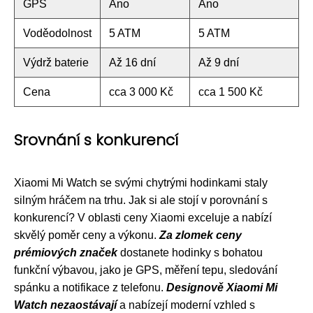
GPS
Ano
Ano
Voděodolnost
5 ATM
5 ATM
Výdrž baterie
Až 16 dní
Až 9 dní
Cena
cca 3 000 Kč
cca 1 500 Kč
Srovnání s konkurencí
Xiaomi Mi Watch se svými chytrými hodinkami staly
silným hráčem na trhu. Jak si ale stojí v porovnání s
konkurencí? V oblasti ceny Xiaomi exceluje a nabízí
skvělý poměr ceny a výkonu.
Za zlomek ceny
prémiových značek
dostanete hodinky s bohatou
funkční výbavou, jako je GPS, měření tepu, sledování
spánku a notifikace z telefonu.
Designově Xiaomi Mi
Watch nezaostávají
a nabízejí moderní vzhled s