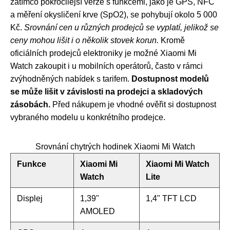
zatímco pokročilejší verze s funkcemi, jako je GPS, NFC
a měření okysličení krve (SpO2), se pohybují okolo 5 000
Kč.
Srovnání cen u různých prodejců se vyplatí, jelikož se
ceny mohou lišit i o několik stovek korun.
Kromě
oficiálních prodejců elektroniky je možné Xiaomi Mi
Watch zakoupit i u mobilních operátorů, často v rámci
zvýhodněných nabídek s tarifem.
Dostupnost modelů
se může lišit v závislosti na prodejci a skladových
zásobách.
Před nákupem je vhodné ověřit si dostupnost
vybraného modelu u konkrétního prodejce.
Srovnání chytrých hodinek Xiaomi Mi Watch
Funkce
Xiaomi Mi
Xiaomi Mi Watch
Watch
Lite
Displej
1,39"
1,4" TFT LCD
AMOLED