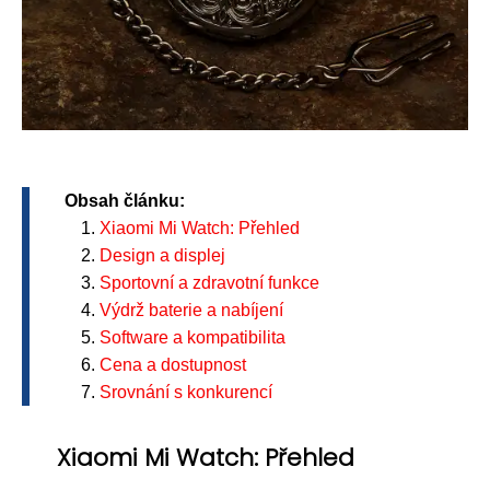
Obsah článku:
Xiaomi Mi Watch: Přehled
Design a displej
Sportovní a zdravotní funkce
Výdrž baterie a nabíjení
Software a kompatibilita
Cena a dostupnost
Srovnání s konkurencí
Xiaomi Mi Watch: Přehled