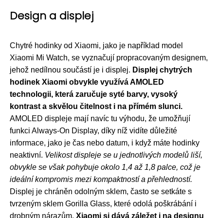
Design a displej
Chytré hodinky od Xiaomi, jako je například model
Xiaomi Mi Watch, se vyznačují propracovaným designem,
jehož nedílnou součástí je i displej.
Displej chytrých
hodinek Xiaomi obvykle využívá AMOLED
technologii, která zaručuje syté barvy, vysoký
kontrast a skvělou čitelnost i na přímém slunci.
AMOLED displeje mají navíc tu výhodu, že umožňují
funkci Always-On Display, díky níž vidíte důležité
informace, jako je čas nebo datum, i když máte hodinky
neaktivní.
Velikost displeje se u jednotlivých modelů liší,
obvykle se však pohybuje okolo 1,4 až 1,8 palce, což je
ideální kompromis mezi kompaktností a přehledností.
Displej je chráněn odolným sklem, často se setkáte s
tvrzeným sklem Gorilla Glass, které odolá poškrábání i
drobným nárazům.
Xiaomi si dává záležet i na designu