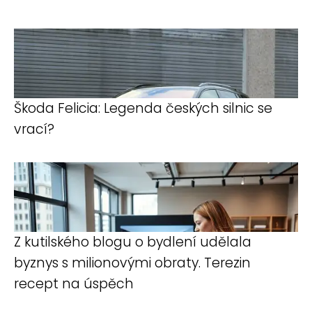
Škoda Felicia: Legenda českých silnic se
vrací?
Z kutilského blogu o bydlení udělala
byznys s milionovými obraty. Terezin
recept na úspěch