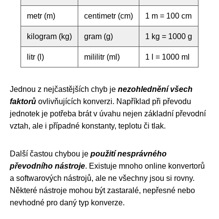
metr (m)
centimetr (cm)
1 m = 100 cm
kilogram (kg)
gram (g)
1 kg = 1000 g
litr (l)
mililitr (ml)
1 l = 1000 ml
Jednou z nejčastějších chyb je
nezohlednění všech
faktorů
ovlivňujících konverzi. Například při převodu
jednotek je potřeba brát v úvahu nejen základní převodní
vztah, ale i případné konstanty, teplotu či tlak.
Další častou chybou je
použití nesprávného
převodního nástroje
. Existuje mnoho online konvertorů
a softwarových nástrojů, ale ne všechny jsou si rovny.
Některé nástroje mohou být zastaralé, nepřesné nebo
nevhodné pro daný typ konverze.