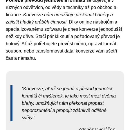
Potřeba převodu jednotek a formátů
se objevuje v
různých odvětvích, od vědy a techniky až po obchod a
finance.
Konverze nám umožňuje překonat bariéry a
zajistit hladký průběh činností
. Díky online nástrojům a
specializovanému softwaru je dnes konverze jednodušší
než kdy dříve. Stačí pár kliknutí a požadovaný převod je
hotový. Ať už potřebujete převést měnu, upravit formát
souboru nebo transformovat data, konverze vám ušetří
čas a námahu.
Konverze, ať už se jedná o převod jednotek,
formátů či myšlenek, je jako most mezi dvěma
břehy, umožňující nám překonat propast
neporozumění a propojit zdánlivě odlišné
světy.
Zdeněk Dvořáček