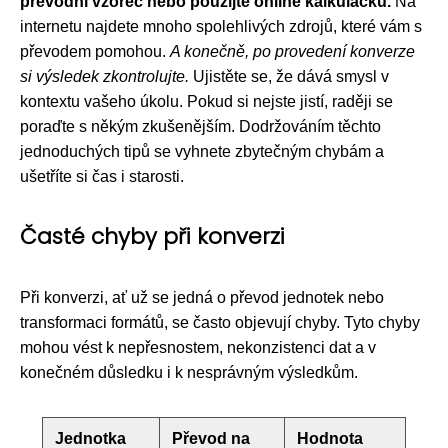
převodní vzorec nebo použijte online kalkulačku.
Na
internetu najdete mnoho spolehlivých zdrojů, které vám s
převodem pomohou.
A konečně, po provedení konverze
si výsledek zkontrolujte.
Ujistěte se, že dává smysl v
kontextu vašeho úkolu. Pokud si nejste jistí, raději se
poraďte s někým zkušenějším. Dodržováním těchto
jednoduchých tipů se vyhnete zbytečným chybám a
ušetříte si čas i starosti.
Časté chyby při konverzi
Při konverzi, ať už se jedná o převod jednotek nebo
transformaci formátů, se často objevují chyby. Tyto chyby
mohou vést k nepřesnostem, nekonzistenci dat a v
konečném důsledku i k nesprávným výsledkům.
Jednotka
Převod na
Hodnota