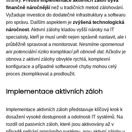
stránky.
Prvotní implementace aktivních záloh bývá
finančně náročnější
než u tradičních metod zálohování.
Vyžaduje investice do dodatečné infrastruktury a softwaru
pro správu. Dalším aspektem je
zvýšená technologická
náročnost
. Aktivní zálohy kladou vyšší nároky na IT
specialisty, kteří je musí umět nejen správně nastavit, ale i
průběžně spravovat a monitorovat.
Nesmíme opomenout
ani potenciální riziko komplikací při obnově dat.
Ačkoliv je
obnova z aktivní zálohy obvykle rychlá, komplexní
konfigurace a případné softwarové chyby mohou celý
proces zkomplikovat a prodloužit.
Implementace aktivních záloh
Implementace aktivních záloh představuje klíčový krok k
dosažení vysoké dostupnosti a odolnosti IT systémů. Na
rozdíl od pasivních záloh, které jsou aktivovány až v
případě selhání primárního systému, jsou aktivní zálohy v