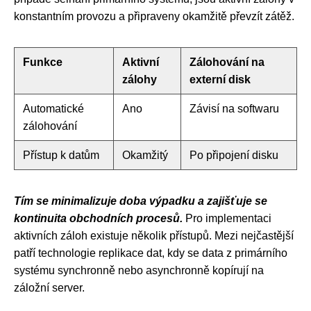
konstantním provozu a připraveny okamžitě převzít zátěž.
Funkce
Aktivní
Zálohování na
zálohy
externí disk
Automatické
Ano
Závisí na softwaru
zálohování
Přístup k datům
Okamžitý
Po připojení disku
Tím se minimalizuje doba výpadku a zajišťuje se
kontinuita obchodních procesů.
Pro implementaci
aktivních záloh existuje několik přístupů. Mezi nejčastější
patří technologie replikace dat, kdy se data z primárního
systému synchronně nebo asynchronně kopírují na
záložní server.