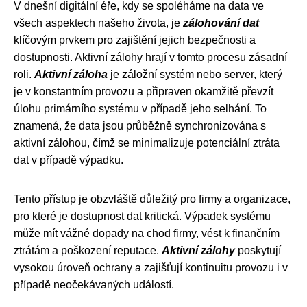
V dnešní digitální éře, kdy se spoléháme na data ve
všech aspektech našeho života, je
zálohování dat
klíčovým prvkem pro zajištění jejich bezpečnosti a
dostupnosti. Aktivní zálohy hrají v tomto procesu zásadní
roli.
Aktivní záloha
je záložní systém nebo server, který
je v konstantním provozu a připraven okamžitě převzít
úlohu primárního systému v případě jeho selhání. To
znamená, že data jsou průběžně synchronizována s
aktivní zálohou, čímž se minimalizuje potenciální ztráta
dat v případě výpadku.
Tento přístup je obzvláště důležitý pro firmy a organizace,
pro které je dostupnost dat kritická. Výpadek systému
může mít vážné dopady na chod firmy, vést k finančním
ztrátám a poškození reputace.
Aktivní zálohy
poskytují
vysokou úroveň ochrany a zajišťují kontinuitu provozu i v
případě neočekávaných událostí.