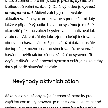
klíčové zejména pro firmy, kde je
prostoj systému
i
krátkodobě velmi nákladný. Další výhodou je
vysoká
dostupnost dat
. Aktivní zálohy jsou neustále
aktualizované a synchronizované s produkčními daty,
takže v případě výpadku hlavního systému je možné
okamžitě přejít na záložní systém a minimalizovat tak
ztrátu dat. Aktivní zálohy také zjednodušují testování a
obnovu po havárii. Jelikož jsou záložní data neustále
dostupná, je možné snadno simulovat různé scénáře
havárie a ověřit tak funkčnost záložního systému. To
zvyšuje důvěru v zálohovací systém a snižuje riziko ztráty
dat v případě skutečné havárie.
Nevýhody aktivních záloh
Ačkoliv aktivní zálohy skýtají nesporné benefity pro
zajištění kontinuity provozu, je nutné zvážit i jejich stinné