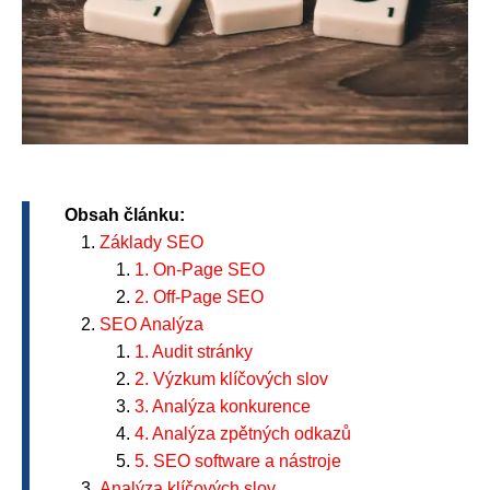
Obsah článku:
Základy SEO
1. On-Page SEO
2. Off-Page SEO
SEO Analýza
1. Audit stránky
2. Výzkum klíčových slov
3. Analýza konkurence
4. Analýza zpětných odkazů
5. SEO software a nástroje
Analýza klíčových slov