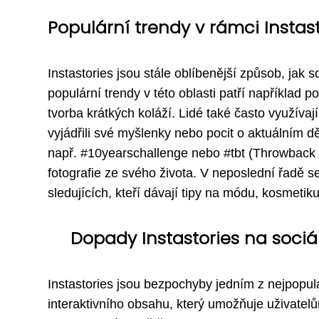
Populární trendy v rámci Instas
Instastories jsou stále oblíbenější způsob, jak s
populární trendy v této oblasti patří například po
tvorba krátkých koláží. Lidé také často využívaj
vyjádřili své myšlenky nebo pocit o aktuálním d
např. #10yearschallenge nebo #tbt (Throwback T
fotografie ze svého života. V neposlední řadě se 
sledujících, kteří dávají tipy na módu, kosmetik
Dopady Instastories na sociá
Instastories jsou bezpochyby jedním z nejpopul
interaktivního obsahu, který umožňuje uživatelů