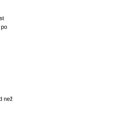
st
 po
d než