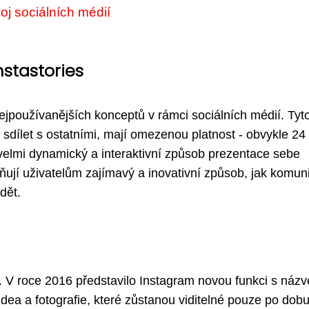
oj sociálních médií
nstastories
nejpoužívanějších konceptů v rámci sociálních médií. Tyt
é sdílet s ostatními, mají omezenou platnost - obvykle 24
velmi dynamický a interaktivní způsob prezentace sebe
ují uživatelům zajímavý a inovativní způsob, jak komun
dět.
a. V roce 2016 představilo Instagram novou funkci s náz
idea a fotografie, které zůstanou viditelné pouze po dob