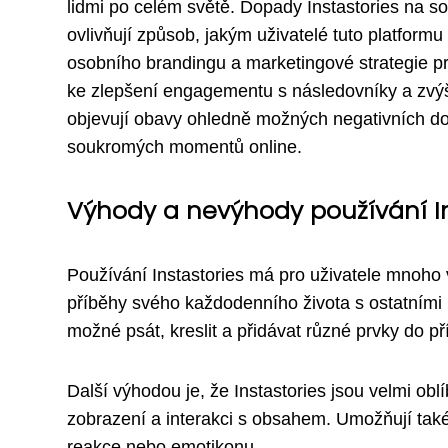
lidmi po celém světě. Dopady Instastories na s
ovlivňují způsob, jakým uživatelé tuto platformu
osobního brandingu a marketingové strategie pro
ke zlepšení engagementu s následovníky a zvýš
objevují obavy ohledně možných negativních do
soukromých momentů online.
Výhody a nevýhody používání In
Používání Instastories má pro uživatele mnoho 
příběhy svého každodenního života s ostatními li
možné psát, kreslit a přidávat různé prvky do pří
Další výhodou je, že Instastories jsou velmi ob
zobrazení a interakci s obsahem. Umožňují ta
reakce nebo emotikonu.