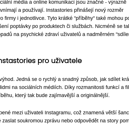
ociální média a online komunikaci jsou značné - výrazně
 vnímají a používají. Instastories přinášejí nový rozměr
 firmy i jednotlivce. Tyto krátké "příběhy" také mohou 
ení poptávky po produktech či službách. Nicméně se ta
padů na psychické zdraví uživatelů a nadměrném "sdíl
stastories pro uživatele
výhod. Jedná se o rychlý a snadný způsob, jak sdílet krá
dmi na sociálních médiích. Díky rozmanitosti funkcí a fil
běhu, který tak bude zajímavější a originálnější.
líbené mezi uživateli Instagramu, což znamená větší šanc
ké zaslat soukromou zprávu nebo odpovědět na story po