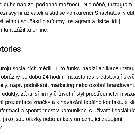
již dlouho nabízel podobné možnosti. Nicméně, Instagram
ezi svými uživateli a stal se konkurencí Snachatovi v obl
telnou součástí platformy Instagram a tisíce lidí ji
tů a zážitků online.
tories
trojů sociálních médií. Tuto funkci nabízí aplikace Insta
 obrázky po dobu 24 hodin. Instastories představují skvě
čely, např. podnikání, marketing nebo osobní brandování
dukty, zákulisí firmy či životní styl prostřednictvím viz
ní prezentace značky a k navázání lepšího kontaktu s kli
nformací a spontánnost v komunikaci s uživateli sociálních
, jako jsou otázky nebo ankety umožňující zapojení
m.