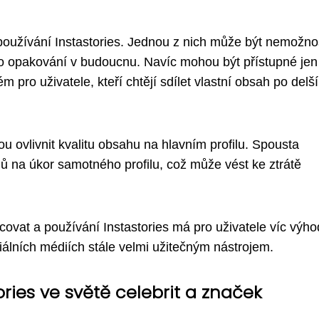
 používání Instastories. Jednou z nich může být nemožno
ho opakování v budoucnu. Navíc mohou být přístupné jen
pro uživatele, kteří chtějí sdílet vlastní obsah po delší
u ovlivnit kvalitu obsahu na hlavním profilu. Spousta
hů na úkor samotného profilu, což může vést ke ztrátě
ovat a používání Instastories má pro uživatele víc výho
iálních médiích stále velmi užitečným nástrojem.
ories ve světě celebrit a značek