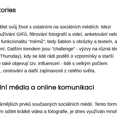
tories
dílet svůj život s ostatními na sociálních médiích. Mezi
užívání GIFů, filtrování fotografií a videí, anketování neb
í funkcionalitu "mémů", tedy šablon s obrázky a textem, 
ění. Dalším trendem jsou "challenge" - výzvy na různá té
hursday), kdy se lidé rádi podělí o vzpomínky a starší
také objevují tzv. influenceri - lidé s velkým počtem
u, cestování a další zajímavosti z celého světa.
lní média a online komunikaci
árnějších prvků současných sociálních médií. Tento form
m sdílet krátké videa a fotografie, je dnes využíván mno