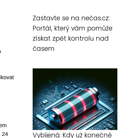
Zastavte se na nečas.cz:
Portál, který vám pomůže
získat zpět kontrolu nad
časem
o
ikovat
vem
Vybíjená: Kdy už konečně
u 24