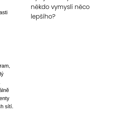
někdo vymyslí něco
asti
lepšího?
gram,
lý
.
uálně
enty
 sítí.