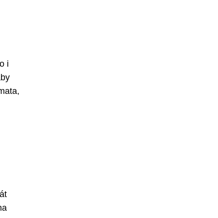
o i
aby
mata,
át
ha