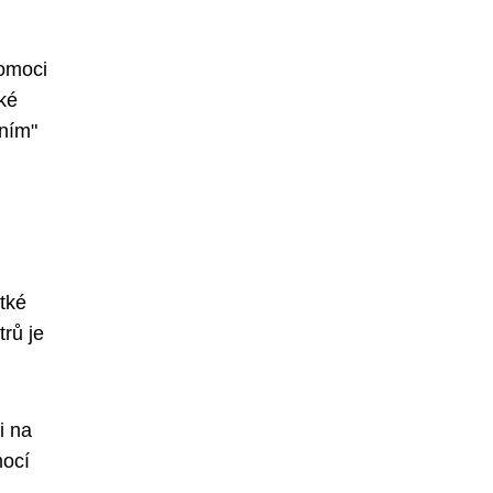
pomoci
ké
ením"
tké
trů je
i na
mocí