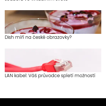
Dish míří na české obrazovky?
LAN kabel: Váš průvodce spletí možností