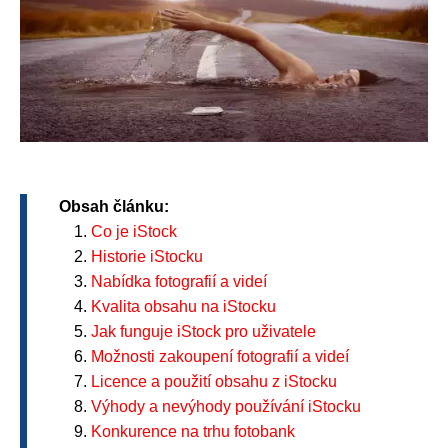
Obsah článku:
Co je iStock
Historie iStocku
Nabídka fotografií a videí
Kvalita obsahu na iStocku
Jak funguje iStock pro uživatele
Možnosti zakoupení fotografií a videí
Licence a použití obsahu z iStocku
Výhody a nevýhody používání iStocku
Konkurence na trhu fotobank