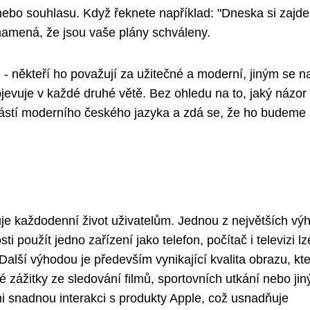
í nebo souhlasu. Když řeknete například: "Dneska si zajd
namená, že jsou vaše plány schváleny.
 - někteří ho považují za užitečné a moderní, jiným se 
evuje v každé druhé větě. Bez ohledu na to, jaký názor
oučástí moderního českého jazyka a zdá se, že ho budeme 
e každodenní život uživatelům. Jednou z největších výh
ti použít jedno zařízení jako telefon, počítač i televizi lz
Další výhodou je především vynikající kvalita obrazu, kt
lé zážitky ze sledování filmů, sportovních utkání nebo jin
i snadnou interakci s produkty Apple, což usnadňuje