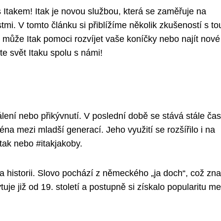
 Itakem! Itak je novou službou, která se zaměřuje na
tmi. V tomto článku si přiblížíme několik zkušeností s to
 může Itak pomoci rozvíjet vaše koníčky nebo najít nové
te svět Itaku spolu s námi!
lení nebo přikývnutí. V poslední době se stává stále čast
 mezi mladší generací. Jeho využití se rozšířilo i na
itak nebo #itakjakoby.
a historii. Slovo pochází z německého „ja doch“, což z
uje již od 19. století a postupně si získalo popularitu me