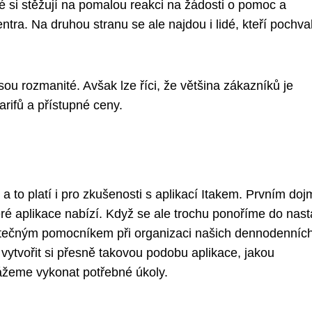
é si stěžují na pomalou reakci na žádosti o pomoc a
ra. Na druhou stranu se ale najdou i lidé, kteří pochval
sou rozmanité. Avšak lze říci, že většina zákazníků je
arifů a přístupné ceny.
a to platí i pro zkušenosti s aplikací Itakem. Prvním do
eré aplikace nabízí. Když se ale trochu ponoříme do nas
žitečným pomocníkem při organizaci našich dennodenníc
vytvořit si přesně takovou podobu aplikace, jakou
okážeme vykonat potřebné úkoly.