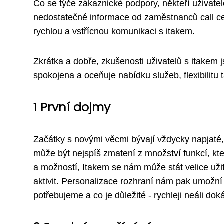
Co se týče zákaznické podpory, někteří uživatel
nedostatečné informace od zaměstnanců call cent
rychlou a vstřícnou komunikaci s itakem.
Zkrátka a dobře, zkušenosti uživatelů s itakem j
spokojena a oceňuje nabídku služeb, flexibilitu t
1 První dojmy
Začátky s novými věcmi bývají vždycky napjaté, 
může být nejspíš zmatení z množství funkcí, kt
a možností, Itakem se nám může stát velice u
aktivit. Personalizace rozhraní nám pak umožní 
potřebujeme a co je důležité - rychleji neáli d