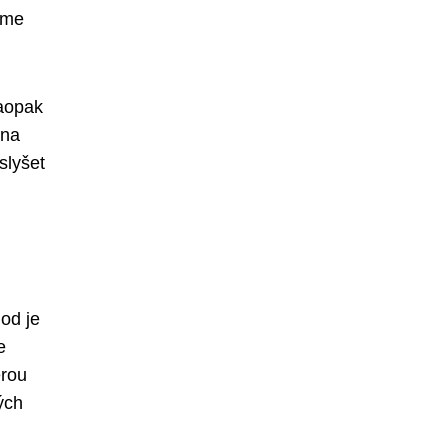
eme
naopak
 na
slyšet
od je
e
erou
ých