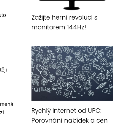
uto
Zažijte herní revoluci s
monitorem 144Hz!
ěji
namená
Rychlý internet od UPC:
zi
Porovnání nabídek a cen