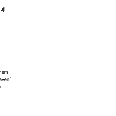
ují
jmem
tavení
h