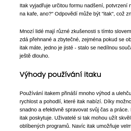
Itak vyjadřuje určitou formu nadšení, potvrzen
na kafe, ano?" Odpovědí může být "itak", což z
Mnozí lidé mají různé zkušenosti s tímto slovem
zdá přehnané a zbytečné, zejména pokud se obj
itak máte, jedno je jisté - stalo se nedílnou s
ještě dlouho.
Výhody používání itaku
Používání itakem přináší mnoho výhod a ulehčuj
rychlost a pohodlí, které itak nabízí. Díky možnos
snadno a efektivně spravovat svůj čas a práce. 
itak poskytuje. Uživatelé si tak mohou užít skvě
oblíbených programů. Navíc itak umožňuje velm