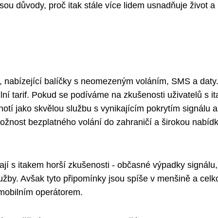
sou důvody, proč itak stále více lidem usnadňuje život a
ce, nabízející balíčky s neomezeným voláním, SMS a daty
lní tarif. Pokud se podíváme na zkušenosti uživatelů s i
dnotí jako skvělou službu s vynikajícím pokrytím signálu a
možnost bezplatného volání do zahraničí a širokou nabíd
mají s itakem horší zkušenosti - občasné výpadky signálu,
lužby. Avšak tyto připomínky jsou spíše v menšině a celk
o mobilním operátorem.