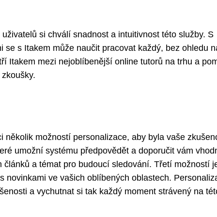
ivatelů si chválí snadnost a intuitivnost této služby. S
se s Itakem může naučit pracovat každý, bez ohledu na
atří Itakem mezi nejoblíbenější online tutorů na trhu a p
é zkoušky.
i několik možností personalizace, aby byla vaše zkušen
 které umožní systému předpovědět a doporučit vám vhod
článků a témat pro budoucí sledování. Třetí možností j
s novinkami ve vašich oblíbených oblastech. Personaliz
šenosti a vychutnat si tak každý moment strávený na tét