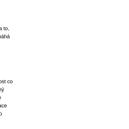
 to,
omáhá
ost co
ný
e
ace
o