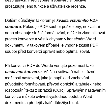
bezplatných. Před výběrem softwaru si pečlivě
prostudujte jeho funkce a uživatelské recenze.
Dalším důležitým faktorem je
kvalita vstupního PDF
souboru
. Pokud je PDF soubor poškozený, nekvalitní
nebo obsahuje složité formátování, může to zkomplikovat
proces konverze a vést k chybám v konečném Word
dokumentu. V takovém případě je vhodné zkusit PDF
soubor před konverzí opravit nebo optimalizovat.
Při konverzi PDF do Wordu věnujte pozornost také
nastavení konverze
. Většina softwarů nabízí různé
možnosti nastavení, jako je například zachování
původního formátování, převod obrázků a tabulek nebo
rozpoznání textu z obrázků (OCR). Správným nastavením
konverze můžete ovlivnit výslednou podobu Word
dokumentu a předejít ztrátě důležitých dat.