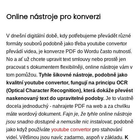
Online nástroje pro konverzi
V dnešní digitální době, kdy potřebujeme převádět různé
formáty souborů podobně jako třeba youtube convertor
převádí videa, je konverze PDF do Wordu často nutností.
No a ať už chcete upravit text smlouvy nebo prostě jen
pracovat s dokumentem flexibilněji, online nástroje vám v
tom pomůžou.
Tyhle šikovné nástroje, podobně jako
kvalitní youtube convertor, fungují na principu OCR
(Optical Character Recognition), která dokáže převést
naskenovaný text do upravitelné podoby.
Je to vlastně
docela jednoduchý - nahrajete PDF na web a za chvilku
máte wordový dokument.
Fajn je, že tyhle online nástroje
jsou snadno dostupné a nemusíte nic instalovat
, podobně
jako když používáte
youtube convertor
pro stahování
videí. Většinou jsou navíc zadarmo, aspoň v základu.
K