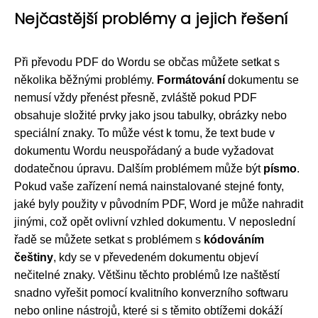
Nejčastější problémy a jejich řešení
Při převodu PDF do Wordu se občas můžete setkat s
několika běžnými problémy.
Formátování
dokumentu se
nemusí vždy přenést přesně, zvláště pokud PDF
obsahuje složité prvky jako jsou tabulky, obrázky nebo
speciální znaky. To může vést k tomu, že text bude v
dokumentu Wordu neuspořádaný a bude vyžadovat
dodatečnou úpravu. Dalším problémem může být
písmo
.
Pokud vaše zařízení nemá nainstalované stejné fonty,
jaké byly použity v původním PDF, Word je může nahradit
jinými, což opět ovlivní vzhled dokumentu. V neposlední
řadě se můžete setkat s problémem s
kódováním
češtiny
, kdy se v převedeném dokumentu objeví
nečitelné znaky. Většinu těchto problémů lze naštěstí
snadno vyřešit pomocí kvalitního konverzního softwaru
nebo online nástrojů, které si s těmito obtížemi dokáží