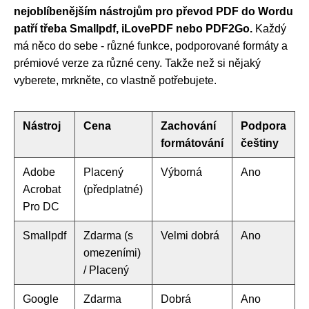
nejoblíbenějším nástrojům pro převod PDF do Wordu
patří třeba Smallpdf, iLovePDF nebo PDF2Go.
Každý
má něco do sebe - různé funkce, podporované formáty a
prémiové verze za různé ceny. Takže než si nějaký
vyberete, mrkněte, co vlastně potřebujete.
Nástroj
Cena
Zachování
Podpora
formátování
češtiny
Adobe
Placený
Výborná
Ano
Acrobat
(předplatné)
Pro DC
Smallpdf
Zdarma (s
Velmi dobrá
Ano
omezeními)
/ Placený
Google
Zdarma
Dobrá
Ano