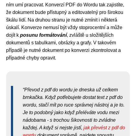
ním umí pracovat. Konverzí PDF do Wordu tak zajistíte,
že dokument bude přístupný a editovatelný pro širokou
škálu lidí. Na druhou stranu je nutné zmínit i některá
úskalí. Konverze nemusí být vždy stoprocentní a může
dojít k
posunu formátování
, zvláště u složitějších
dokumentů s tabulkami, obrázky a grafy. V takovém
případě je nutné dokument po konverzi zkontrolovat a
případné chyby opravit.
Převod z pdf do wordu je dneska už celkem
brnkačka. Když potřebujete dostat text z pdf do
wordu, stačí mít po ruce správnej nástroj a je to.
Je to podobný jako když přeléváte vodu mezi
nádobama - s trochou šikovnosti to zvládne
každej. A když si nejste jistí,
jak převést z pdf do
wordu
dokument správně, najdete spoustu