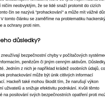
í ničím neobvyklým, že se lidé snaží prolomit do cizích
 Tento čin se nazývá "prohackování" a může mít vážné dů
ěť. V tomto článku se zaměříme na problematiku hackersk
 a ochrany proti nim.
jeho důsledky?
e zneužívají bezpečnostní chyby v počítačových systéme
 informacím, penězům či jiným cenným aktivům. Důsledk
é. Jedním z nich je například krádež osobních údajů, c
edek prohackování může být únik citlivých informací
zací. Hackeři také mohou škodit tím, že narušují výkon
í uživatelů a snižuje efektivitu podnikání. Kvůli těmto
é na posilování svých bezpečnostních opatření proti m