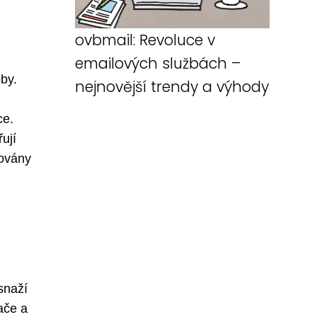
ovbmail: Revoluce v
emailových službách –
by.
nejnovější trendy a výhody
ce.
ují
novány
snaží
ače a