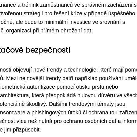
stnance a trénink zaměstnanců ve správném zacházení s
ytvořenou strategii pro řešení krize v případě úspěšného
očné, ale bude to minimální investice ve srovnání s
či organizaci při přímém ohrožení dat.
ítačové bezpečnosti
osti objevují nové trendy a technologie, které mají pom
ů. Mezi nejnovější trendy patří například používání uměl
 biometrická autentizace pomocí otisku prstu nebo
t architektura, která předpokládá nulovou důvěru ve všec
potenciálně škodlivý. Dalšími trendovými tématy jsou
ransomware a phishingových útoků či ochrana IoT zařízen
čnost více než nutná pro ochranu osobních dat a inform
e jim přizpůsobit.