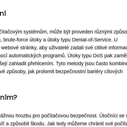
ní
počítačovým systémům, může být proveden různými způso
, brute-force útoky a útoky typu Denial-of-Service. U
ebové stránky, aby uživatelé zadali své citlivé informa
omocí automatických programů. Útoky typu DoS pak zaměř
ušejí zahladit přehlcením. Tyto metody jsou často kombi
ové způsoby, jak prolomit bezpečnostní bariéry cílových
áním?
vážnou hrozbu pro počítačovou bezpečnost. Útočníci se 
 síť a způsobit škodu. Jak tedy můžeme chránit své počít