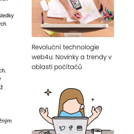
sledky
ých
Revoluční technologie
web4u: Novinky a trendy v
oblasti počítačů
ch.
y
ož
ožným