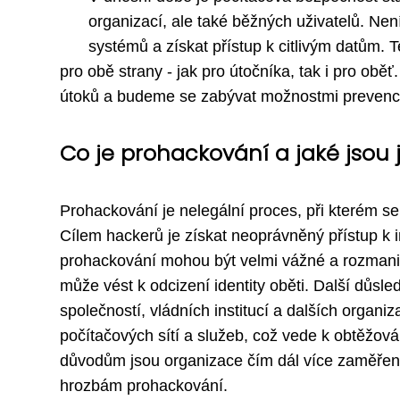
organizací, ale také běžných uživatelů. Nen
systémů a získat přístup k citlivým datům.
pro obě strany - jak pro útočníka, tak i pro ob
útoků a budeme se zabývat možnostmi prevence
Co je prohackování a jaké jsou 
Prohackování je nelegální proces, při kterém s
Cílem hackerů je získat neoprávněný přístup k
prohackování mohou být velmi vážné a rozmanit
může vést k odcizení identity oběti. Další důsl
společností, vládních institucí a dalších organi
počítačových sítí a služeb, což vede k obtěžován
důvodům jsou organizace čím dál více zaměřen
hrozbám prohackování.