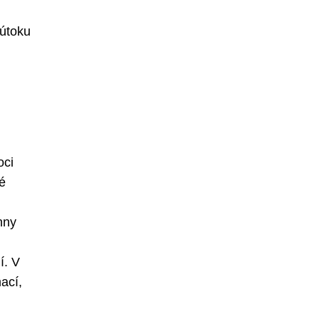
 útoku
oci
é
hny
í. V
ací,