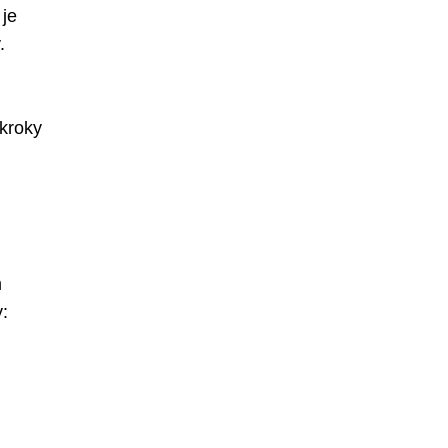
 je
.
 kroky
m
: