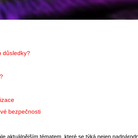
ho důsledky?
m?
nizace
čové bezpečnosti
ále aktuálnějším tématem, které se týká nejen nadnárod