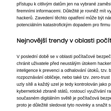
přístupu k citlivým datům jen na vybrané zamě
firemními informacemi. Důležité je rovněž mít v
hackerů. Zavedení těchto opatření může být nár
potenciálním katastrofickým dopadem pro firmu 
Nejnovější trendy v oblasti poč
V poslední době se v oblasti počítačové bezpečn
chránit uživatele před neustálým útokem hacker
inteligence k prevenci a odhalování útoků, tzv.
rozpoznávání obličeje, nebo také tzv. zero-trus
uzly sítě a každý uzel je tedy kontrolován jako 
kybernetické zbraně států, rostoucí využívání 
současném digitálním světě je počítačová bezpe
proto je důležité sledovat tyto novinky a snažit s