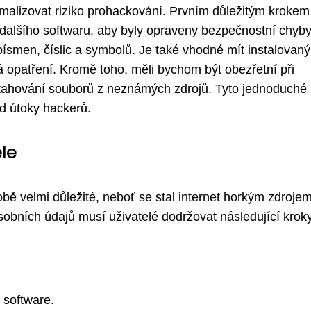
nimalizovat riziko prohackování. Prvním důležitým krokem
dalšího softwaru, aby byly opraveny bezpečnostní chyby
písmen, číslic a symbolů. Je také vhodné mít instalovaný
ná opatření. Kromě toho, měli bychom být obezřetní při
stahování souborů z neznámých zdrojů. Tyto jednoduché
d útoky hackerů.
le
obě velmi důležité, neboť se stal internet horkým zdroje
obních údajů musí uživatelé dodržovat následující kroky
ý software.