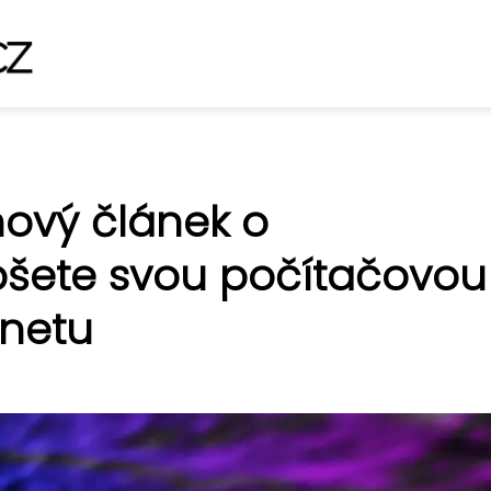
nový článek o
pšete svou počítačovou
rnetu