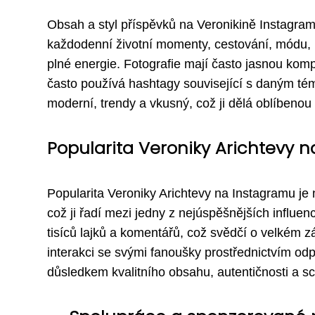
Obsah a styl příspěvků na Veronikině Instagramu
každodenní životní momenty, cestování, módu, kr
plné energie. Fotografie mají často jasnou komp
často používá hashtagy související s daným témat
moderní, trendy a vkusný, což ji dělá oblíbenou
Popularita Veroniky Arichtevy 
Popularita Veroniky Arichtevy na Instagramu je ne
což ji řadí mezi jedny z nejúspěšnějších influen
tisíců lajků a komentářů, což svědčí o velkém zá
interakci se svými fanoušky prostřednictvím odp
důsledkem kvalitního obsahu, autentičnosti a sch