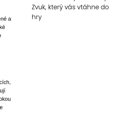
Zvuk, který vás vtáhne do
hry
ené a
aké
e
cích,
ují
sokou
je