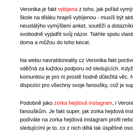
Veronika je fakt
vybijena
z toho, jak pořád vymýš
škole na těláku hraješ vybíjenou - musíš být akt
neustálýho vymýšlení anket, soutěží a dotazníků
svobodně vyjádřit svůj názor. Takhle spolu vlastn
doma a můžou do toho kecat.
Na webu navratdoreality cz Veronika fakt poct
vděčná za každou podporu od sledujících. Kdy
komunitou je pro ni prostě hodně důležitá věc. N
dispozici pro všechny svoje fanoušky, což je su
Podobně jako
zorka hejdová instagram
, i Vero
fanouškům. Je fakt super, jak zorka hejdová inst
podíváte na zorka hejdová instagram profil neb
sledujícími je to, co z nich dělá tak úspěšné oso