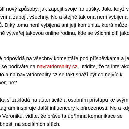
lí nový způsoby, jak zapojit svoje fanoušky. Jako když 
ivní a zapojit všechny. No a stejně tak ona není vybijena
. Díky tomu není vybijena ani její komunita, která může
ě vytvářej takovou online rodinu, kde se všichni cítí jak
ivě odpovídá na všechny komentáře pod příspěvkama a je
ž se podíváte na
navratdoreality cz
, uvidíte, že ta interak
o a na navratdoreality cz se fakt snaží být co nejvíc k
per, ne?
nika si zakládá na autenticitě a osobním přístupu ke svým
agram inspiruje další influencery k přirozenosti. No a kd
o Veroniku, vidíte, že právě ta upřímná komunikace se
bnosti na sociálních sítích.