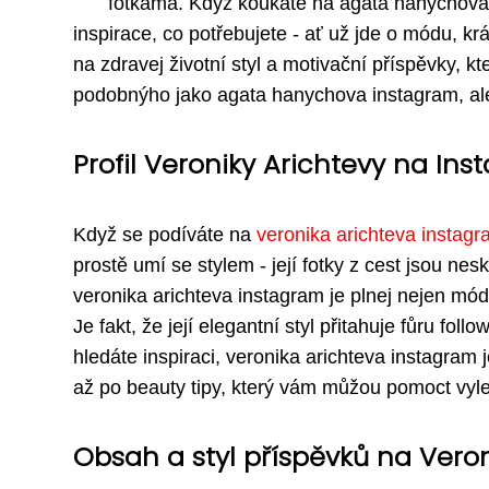
fotkama. Když koukáte na agata hanychova i
inspirace, co potřebujete - ať už jde o módu, krá
na zdravej životní styl a motivační příspěvky, 
podobnýho jako agata hanychova instagram, ale 
Profil Veroniky Arichtevy na In
Když se podíváte na
veronika arichteva instag
prostě umí se stylem - její fotky z cest jsou nesk
veronika arichteva instagram je plnej nejen mó
Je fakt, že její elegantní styl přitahuje fůru fol
hledáte inspiraci, veronika arichteva instagram
až po beauty tipy, který vám můžou pomoct vylepš
Obsah a styl příspěvků na Vero