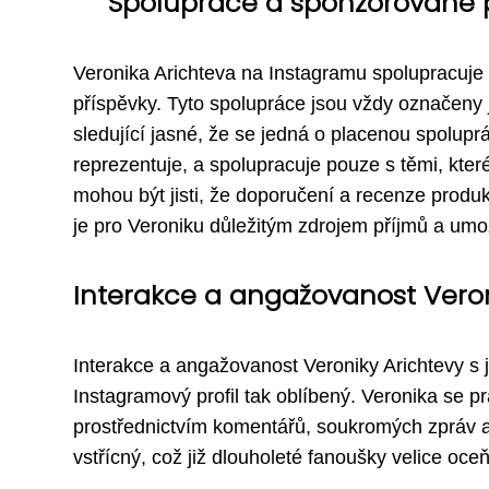
Spolupráce a sponzorované p
Veronika Arichteva na Instagramu spolupracuje
příspěvky. Tyto spolupráce jsou vždy označeny 
sledující jasné, že se jedná o placenou spoluprá
reprezentuje, a spolupracuje pouze s těmi, které
mohou být jisti, že doporučení a recenze produ
je pro Veroniku důležitým zdrojem příjmů a umož
Interakce a angažovanost Veroni
Interakce a angažovanost Veroniky Arichtevy s je
Instagramový profil tak oblíbený. Veronika se p
prostřednictvím komentářů, soukromých zpráv a o
vstřícný, což již dlouholeté fanoušky velice oceň