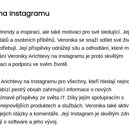
ina Instagramu
endy a inspiraci, ale také motivaci pro své sledující. Jej
citátů a osobních příběhů. Veronika se snaží sdílet své ži
třebují. Její příspěvky odrážejí sílu a odhodlání, které 
vání Veroniky Arichtevy na Instagramu je proto skvělým
aci a podporu ve svém životě.
ichtevy na Instagramu pro všechny, kteří hledají nejno
l nabízí pestrý obsah zahrnující informace o nových
ajímavé příspěvky ze světa IT. Díky jejím spolupracím s
ejnovějších produktech a službách. Veronika také akti
jejich otázky a komentáře. Její Instagram je skvělým zd
í o software a jeho vývoj.