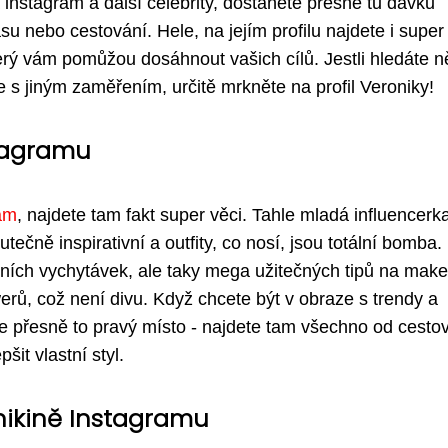
nstagram a další celebrity, dostanete přesně tu dávku
su nebo cestování. Hele, na jejím profilu najdete i super 
který vám pomůžou dosáhnout vašich cílů. Jestli hledáte 
s jiným zaměřením, určitě mrkněte na profil Veroniky!
stagramu
ram
, najdete tam fakt super věci. Tahle mladá influencerka
utečně inspirativní a outfity, co nosí, jsou totální bomba.
dních vychytávek, ale taky mega užitečných tipů na make
lowerů, což není divu. Když chcete být v obraze s trendy a
 je přesně to pravý místo - najdete tam všechno od cesto
it vlastní styl.
nikině Instagramu