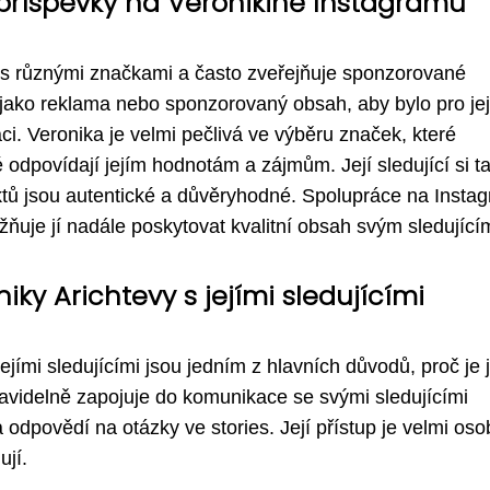
říspěvky na Veronikině Instagramu
 s různými značkami a často zveřejňuje sponzorované
jako reklama nebo sponzorovaný obsah, aby bylo pro jej
ci. Veronika je velmi pečlivá ve výběru značek, které
 odpovídají jejím hodnotám a zájmům. Její sledující si t
ktů jsou autentické a důvěryhodné. Spolupráce na Insta
ňuje jí nadále poskytovat kvalitní obsah svým sledující
ky Arichtevy s jejími sledujícími
jími sledujícími jsou jedním z hlavních důvodů, proč je j
ravidelně zapojuje do komunikace se svými sledujícími
dpovědí na otázky ve stories. Její přístup je velmi oso
ují.