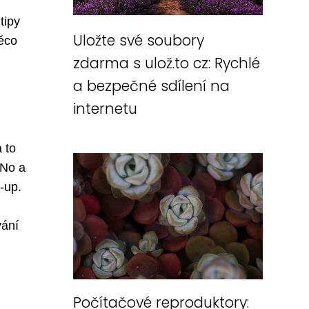
tipy
Uložte své soubory
něco
zdarma s ulož.to cz: Rychlé
a bezpečné sdílení na
internetu
 to
 No a
-up.
vání
Počítačové reproduktory: