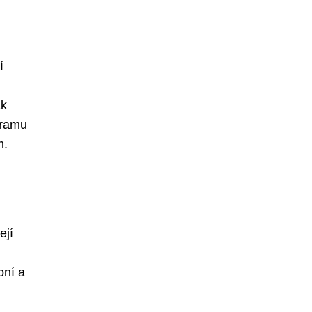
í
ak
gramu
m.
ejí
bní a