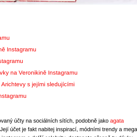
ramu
ině Instagramu
nstagramu
vky na Veronikině Instagramu
richtevy s jejími sledujícími
Instagramu
dovaný účty na sociálních sítích, podobně jako
agata
 Její účet je fakt nabitej inspirací, módními trendy a meg