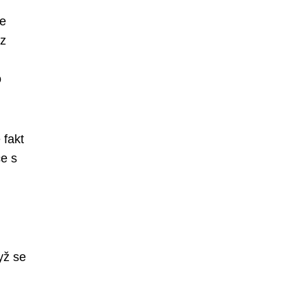
ve
 z
o
 fakt
ce s
yž se