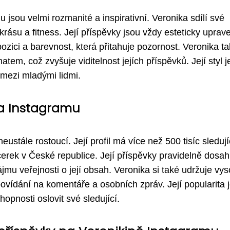
 jsou velmi rozmanité a inspirativní. Veronika sdílí své
ásu a fitness. Její příspěvky jsou vždy esteticky uprav
ozici a barevnost, která přitahuje pozornost. Veronika t
em, což zvyšuje viditelnost jejích příspěvků. Její styl j
 mezi mladými lidmi.
na Instagramu
ustále rostoucí. Její profil má více než 500 tisíc sledují
cerek v České republice. Její příspěvky pravidelně dosah
jmu veřejnosti o její obsah. Veronika si také udržuje vy
ovídání na komentáře a osobních zpráv. Její popularita 
opnosti oslovit své sledující.