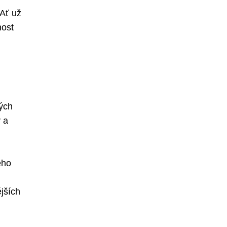
 Ať už
nost
ých
y a
ého
jších