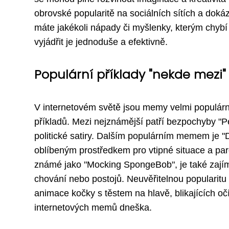
obrovské popularitě na sociálních sítích a dokáz
máte jakékoli nápady či myšlenky, kterým chybí
vyjádřit je jednoduše a efektivně.
Populární příklady "nekde mez
V internetovém světě jsou memy velmi populárn
příkladů. Mezi nejznámější patří bezpochyby "Pe
politické satiry. Dalším populárním memem je "D
oblíbeným prostředkem pro vtipné situace a pa
známé jako "Mocking SpongeBob", je také zají
chování nebo postojů. Neuvěřitelnou popularit
animace kočky s těstem na hlavě, blikajících oč
internetových memů dneška.