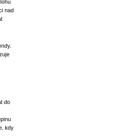
olohu
ci nad
t
endy.
zuje
t do
upinu
e, kdy