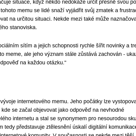
čuje situace, když někdo nedokáže určit přesně svou p
ohoto memu se lidé snaží vyjádřit svůj zmatek a frustra
govat na určitou situaci. Nekde mezi také může naznačova
ého stanoviska.
álním sítím a jejich schopnosti rychle šířit novinky a tr
nto meme, ale jeho význam stále zůstává zachován - uka
 odpověď na každou otázku."
 vývoje internetového memu. Jeho počátky lze vystopova
, kde se začal objevovat jako odpověď na nevhodné
celého internetu a stal se synonymem pro nesourodou sk
 tedy představuje ztělesnění úskalí digitální komunikac
 internetové komunity. V současnosti se nekde mezi těší