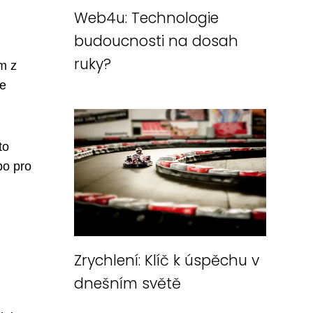
Web4u: Technologie
budoucnosti na dosah
ruky?
m z
le
to
bo pro
Zrychlení: Klíč k úspěchu v
dnešním světě