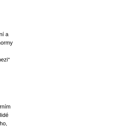
ní a
 normy
mezi"
árním
lidé
ho,