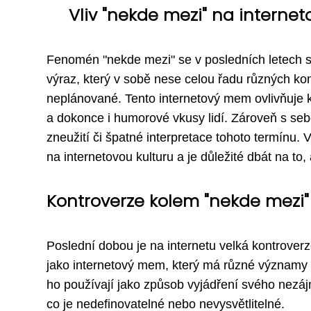
Vliv "nekde mezi" na internet
Fenomén "nekde mezi" se v posledních letech st
výraz, který v sobě nese celou řadu různých ko
neplánované. Tento internetový mem ovlivňuje 
a dokonce i humorové vkusy lidí. Zároveň s seb
zneužití či špatné interpretace tohoto termínu. V
na internetovou kulturu a je důležité dbát na t
Kontroverze kolem "nekde mezi"
Poslední dobou je na internetu velká kontrover
jako internetový mem, který má různé významy a
ho používají jako způsob vyjádření svého nezáj
co je nedefinovatelné nebo nevysvětlitelné.