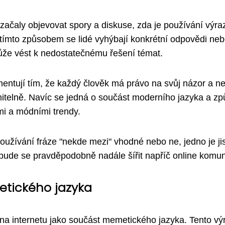
ačaly objevovat spory a diskuse, zda je používání výra
e tímto způsobem se lidé vyhýbají konkrétní odpovědi ne
ůže vést k nedostatečnému řešení témat.
ntují tím, že každý člověk má právo na svůj názor a ne
mitelně. Navíc se jedná o součást moderního jazyka a z
mi a módními trendy.
používání fráze "nekde mezi" vhodné nebo ne, jedno je jis
 bude se pravděpodobně nadále šířit napříč online komun
etického jazyka
 na internetu jako součást memetického jazyka. Tento vý