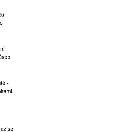
zu
bo
ní
působ
té -
itami.
raz se