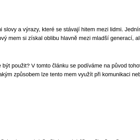
slovy a výrazy, které se stávají hitem mezi lidmi. Jední
tový mem si získal oblibu hlavně mezi mladší generací, a
e být použit? V tomto článku se podíváme na původ toho
jakým způsobem lze tento mem využít při komunikaci ne