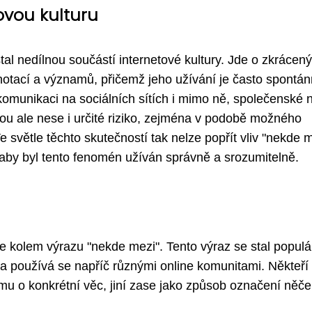
ovou kulturu
al nedílnou součástí internetové kultury. Jde o zkrácený
notací a významů, přičemž jeho užívání je často spontán
komunikaci na sociálních sítích i mimo ně, společenské
ou ale nese i určité riziko, zejména v podobě možného
e světle těchto skutečností tak nelze popřít vliv "nekde 
o, aby byl tento fenomén užíván správně a srozumitelně.
ze kolem výrazu "nekde mezi". Tento výraz se stal popul
 používá se napříč různými online komunitami. Někteří 
mu o konkrétní věc, jiní zase jako způsob označení něče