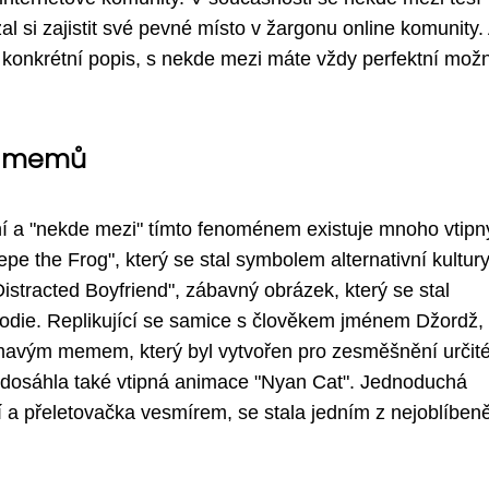
al si zajistit své pevné místo v žargonu online komunity.
 konkrétní popis, s nekde mezi máte vždy perfektní mož
i" memů
í a "nekde mezi" tímto fenoménem existuje mnoho vtipn
pe the Frog", který se stal symbolem alternativní kultur
istracted Boyfriend", zábavný obrázek, který se stal
rodie. Replikující se samice s člověkem jménem Džordž,
mavým memem, který byl vytvořen pro zesměšnění určit
u dosáhla také vtipná animace "Nyan Cat". Jednoduchá
í a přeletovačka vesmírem, se stala jedním z nejoblíbeně