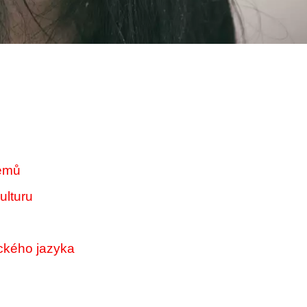
memů
ulturu
ckého jazyka