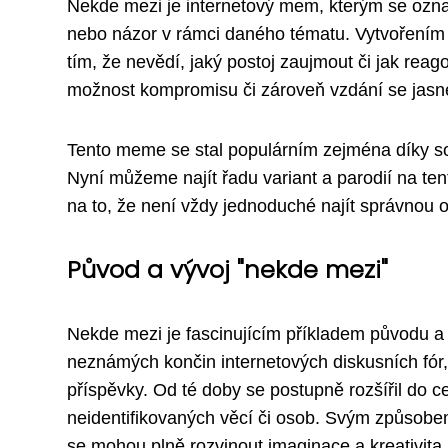
Nekde mezi je internetový mem, kterým se ozna
nebo názor v rámci daného tématu. Vytvořením t
tím, že nevědí, jaký postoj zaujmout či jak rea
možnost kompromisu či zároveň vzdání se jasn
Tento meme se stal populárním zejména díky soci
Nyní můžeme najít řadu variant a parodií na te
na to, že není vždy jednoduché najít správnou
Původ a vývoj "nekde mezi"
Nekde mezi je fascinujícím příkladem původu a
neznámých končin internetových diskusních fór
příspěvky. Od té doby se postupně rozšířil do 
neidentifikovaných věcí či osob. Svým způsobem
se mohou plně rozvinout imaginace a kreativita