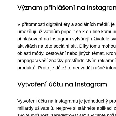
Význam přihlášení na Instagra
V přítomnosti digitální éry a sociálních médií, j
umožňují uživatelům připojit se k on-line komunit
přihlašování na Instagram vytvářejí uživatelé sv
aktivitách na této sociální síti. Díky tomu moho
oblasti módy, cestování nebo jiných témat. Kro
propagaci vaší značky prostřednictvím reklamn
produktů. Proto je důležité neuvádět rušné info
Vytvoření účtu na Instagram
Vytvoření účtu na Instagramu je jednoduchý pro
miliardy uživatelů. Nejprve si stáhněte aplikaci 
zvolte možnost "zaregistrovat se" a vyplňte pož