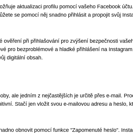
možňuje aktualizaci profilu pomocí vašeho Facebook účtu
ůžete se pomocí něj snadno přihlásit a propojit svůj Ins
 ověření při přihlašování pro zvýšení bezpečnosti vaše
čové pro bezproblémové a hladké přihlášení na Instagram
ůj digitální obsah.
by, ale jedním z nejčastějších je určitě přes e-mail. Pr
itivní. Stačí jen vložit svou e-mailovou adresu a heslo, k
snadno obnovit pomocí funkce "Zapomenuté heslo". Inst