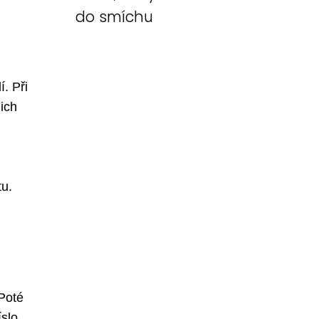
do smíchu
í. Při
jich
tu.
 Poté
íslo