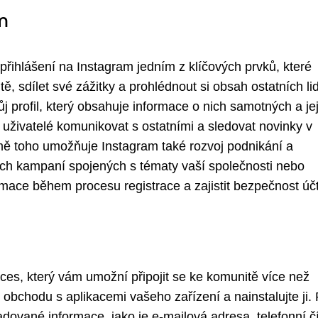
m
e přihlášení na Instagram jedním z klíčových prvků, které
ě, sdílet své zážitky a prohlédnout si obsah ostatních lid
ůj profil, který obsahuje informace o nich samotných a je
u uživatelé komunikovat s ostatními a sledovat novinky v
mě toho umožňuje Instagram také rozvoj podnikání a
ích kampaní spojených s tématy vaší společnosti nebo
rmace během procesu registrace a zajistit bezpečnost úč
ces, který vám umožní připojit se ke komunitě více než
z obchodu s aplikacemi vašeho zařízení a nainstalujte ji.
adované informace, jako je e-mailová adresa, telefonní č