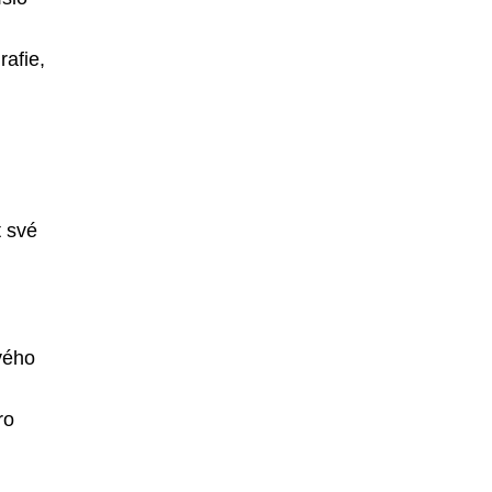
rafie,
t své
vého
ro