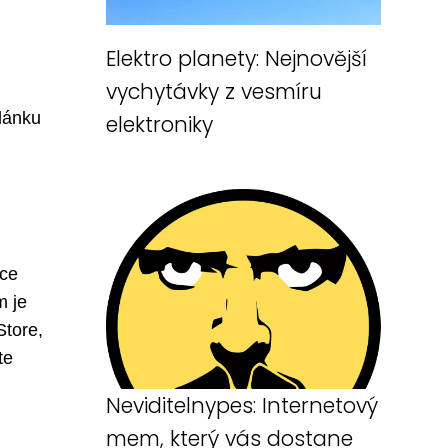
Elektro planety: Nejnovější
vychytávky z vesmíru
článku
elektroniky
ace
m je
Store,
te
Neviditelnypes: Internetový
mem, který vás dostane