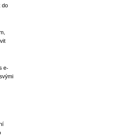
t do
em,
vit
s e-
 svými
ní
o