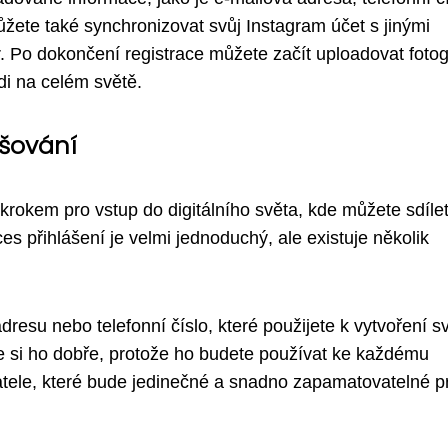
žete také synchronizovat svůj Instagram účet s jinými
r. Po dokončení registrace můžete začít uploadovat fotog
di na celém světě.
ašování
 krokem pro vstup do digitálního světa, kde můžete sdíle
es přihlášení je velmi jednoduchý, ale existuje několik
resu nebo telefonní číslo, které použijete k vytvoření s
te si ho dobře, protože ho budete používat ke každému
ivatele, které bude jedinečné a snadno zapamatovatelné p